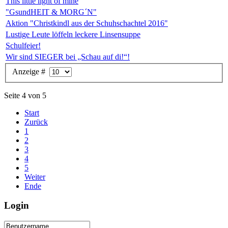
This little light of mine
"GsundHEIT & MORG´N"
Aktion "Christkindl aus der Schuhschachtel 2016"
Lustige Leute löffeln leckere Linsensuppe
Schulfeier!
Wir sind SIEGER bei „Schau auf di!“!
Anzeige #
Seite 4 von 5
Start
Zurück
1
2
3
4
5
Weiter
Ende
Login